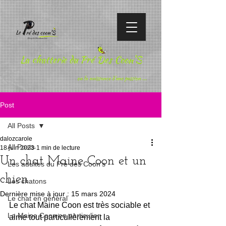
La chatterie du Pré Des Coon'S
ou la naissance d'une passion ...
Post
All Posts
dalozcarole
All Posts
18 juin 2023
1 min de lecture
Un chat Maine Coon et un
Les adultes du Pré des Coon's
chien
Les chatons
Dernière mise à jour :
15 mars 2024
Le chat en général
Le chat Maine Coon est très sociable et 
Le Maine Coon en particulier
aime tout particulièrement la 