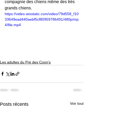
compagnie des chiens même des très 
grands chiens.
https://video.wixstatic.com/video/79d558_f10
33649ead440aebf5cf80959786491/480p/mp
4/file.mp4
Les adultes du Pré des Coon's
Voir tout
Posts récents